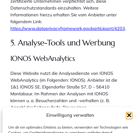
zertifizierte Unternehmen verpflichtet sich, diese
Datenschutzstandards einzuhalten. Weitere
Informationen hierzu erhalten Sie vom Anbieter unter
folgendem Link:
https://www.dataprivacyframework.gov/participant/4203
.
5. Analyse-Tools und Werbung
IONOS WebAnalytics
Diese Website nutzt die Analysedienste von IONOS
WebAnalytics (im Folgenden: IONOS). Anbieter ist die
1&1 IONOS SE, Elgendorfer Straße 57, D – 56410
Montabaur. Im Rahmen der Analysen mit IONOS
können u. a. Besucherzahlen und –verhalten (z. B.
Anzahl der Seitenaufrufe, Dauer eines
Webseitenbesuchs, Absprungraten), Besucherquellen
Einwilligung verwalten
(d. h., von welcher Seite der Besucher kommt),
Um dir ein optimales Erlebnis zu bieten, verwenden wir Technologien wie
Besucherstandorte sowie technische Daten (Browser-
Cookies, um Geräteinformationen zu speichern und/oder darauf